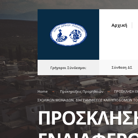
for:
Skip
to
Αρχική
content
Σύνθεση ΔΣ
Γρήγοροι Σύνδεσμοι:
Home
Προκηρύξεις Προμηθειών
ΠΡΟΣΚΛΗΣΗ Ε
ΣΧΟΛΙΚΩΝ ΜΟΝΑΔΩΝ, ΔΙΑΓΡΑΜΜΙΣΕΩΣ ΚΛΠ ΥΠΟΔΟΜΩΝ ΤΟ
ΠΡΟΣΚΛΗΣ