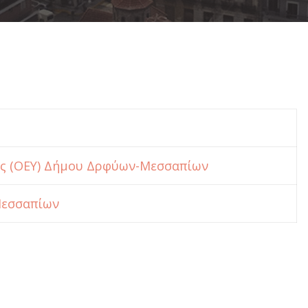
ας (ΟΕΥ) Δήμου Δρφύων-Μεσσαπίων
εσσαπίων