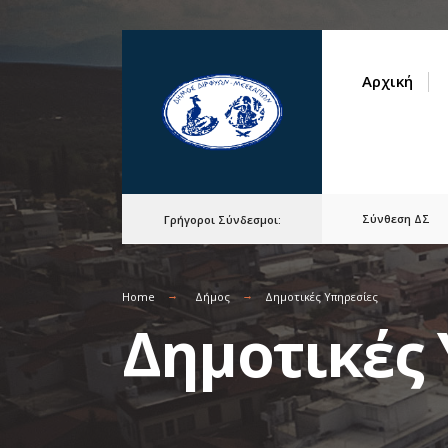
for:
Skip
to
Αρχική
content
Σύνθεση ΔΣ
Γρήγοροι Σύνδεσμοι:
Home
Δήμος
Δημοτικές Υπηρεσίες
Δημοτικές