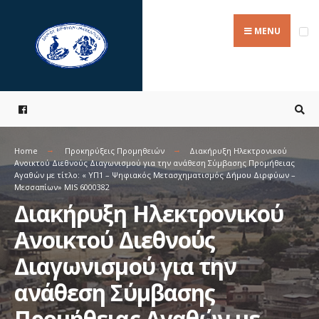
Search
Skip
for:
to
MENU
content
Home
Προκηρύξεις Προμηθειών
Διακήρυξη Ηλεκτρονικού
Ανοικτού Διεθνούς Διαγωνισμού για την ανάθεση Σύμβασης Προμήθειας
Αγαθών με τίτλο: « ΥΠ1 – Ψηφιακός Μετασχηματισμός Δήμου Διρφύων –
Μεσσαπίων» ΜΙS 6000382
Διακήρυξη Ηλεκτρονικού
Ανοικτού Διεθνούς
Διαγωνισμού για την
ανάθεση Σύμβασης
Προμήθειας Αγαθών με