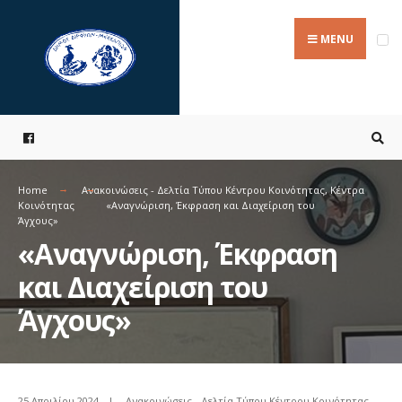
Search
Skip
for:
to
MENU
content
Home
Ανακοινώσεις - Δελτία Τύπου Κέντρου Κοινότητας
,
Κέντρα
Κοινότητας
«Αναγνώριση, Έκφραση και Διαχείριση του
Άγχους»
«Αναγνώριση, Έκφραση
και Διαχείριση του
Άγχους»
25 Απριλίου 2024
|
Ανακοινώσεις - Δελτία Τύπου Κέντρου Κοινότητας
,