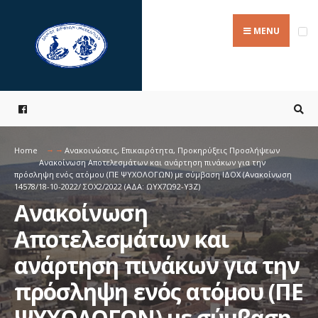
Search
Skip
for:
to
MENU
content
Home
Ανακοινώσεις
,
Επικαιρότητα
,
Προκηρύξεις Προσλήψεων
Ανακοίνωση Αποτελεσμάτων και ανάρτηση πινάκων για την
πρόσληψη ενός ατόμου (ΠΕ ΨΥΧΟΛΟΓΩΝ) με σύμβαση ΙΔΟΧ (Ανακοίνωση
14578/18-10-2022/ ΣΟΧ2/2022 (ΑΔΑ: ΩΥΧ7Ω92-Υ3Ζ)
Ανακοίνωση
Αποτελεσμάτων και
ανάρτηση πινάκων για την
πρόσληψη ενός ατόμου (ΠΕ
ΨΥΧΟΛΟΓΩΝ) με σύμβαση