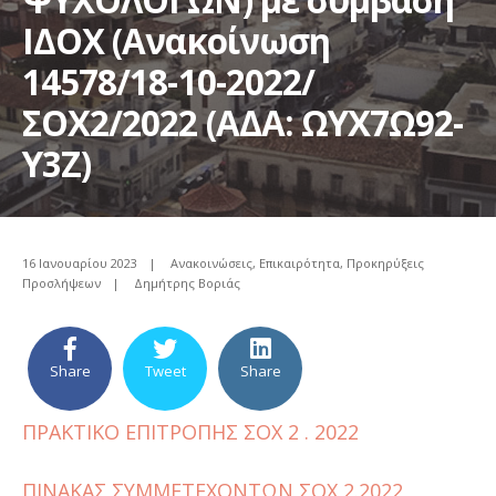
ΙΔΟΧ (Ανακοίνωση
14578/18-10-2022/
ΣΟΧ2/2022 (ΑΔΑ: ΩΥΧ7Ω92-
Υ3Ζ)
16 Ιανουαρίου 2023
|
Ανακοινώσεις
,
Επικαιρότητα
,
Προκηρύξεις
Προσλήψεων
|
Δημήτρης Βοριάς
Share
Tweet
Share
ΠΡΑΚΤΙΚΟ ΕΠΙΤΡΟΠΗΣ ΣΟΧ 2 . 2022
ΠΙΝΑΚΑΣ ΣΥΜΜΕΤΕΧΟΝΤΩΝ ΣΟΧ 2.2022