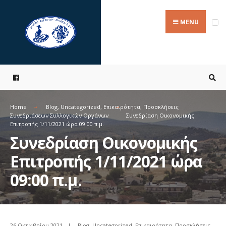
Search
Skip
for:
to
MENU
content
Home
Blog
,
Uncategorized
,
Επικαιρότητα
,
Προσκλήσεις
Συνεδριάσεων Συλλογικών Οργάνων
Συνεδρίαση Οικονομικής
Επιτροπής 1/11/2021 ώρα 09:00 π.μ.
Συνεδρίαση Οικονομικής
Επιτροπής 1/11/2021 ώρα
09:00 π.μ.
26 Οκτωβρίου 2021
|
Blog
,
Uncategorized
,
Επικαιρότητα
,
Προσκλήσεις