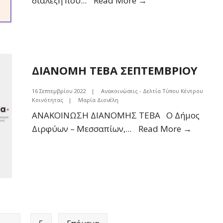
διάλεξη που
...
Read More →
Παυλίδ
ΠΡΟΓΝΩΣΗ,
ΔΙΑΓΝΩΣΗ,
ΑΝΤΙΜΕΤΩΠΙΣΗ.
ΤΕΣΤ
ΚΑΙ
ΔΙΑΝΟΜΗ ΤΕΒΑ ΣΕΠΤΕΜΒΡΙΟΥ
ΜΕΘΟΔΟΣ
16 Σεπτεμβρίου 2022
|
Ανακοινώσεις - Δελτία Τύπου Κέντρου
ΠΑΥΛΙΔΗ”
Κοινότητας
|
Μαρία Διονέλη
ΑΝΑΚΟΙΝΩΣΗ ΔΙΑΝΟΜΗΣ ΤΕΒΑ Ο Δήμος
ΔΙΑΝΟ
Διρφύων – Μεσσαπίων,
...
Read More →
ΤΕΒΑ
ΣΕΠΤΕ