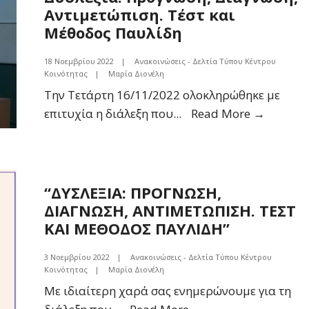
Αντιμετώπιση. Τέστ και
Μέθοδος Παυλίδη
18 Νοεμβρίου 2022
|
Ανακοινώσεις - Δελτία Τύπου Κέντρου
Κοινότητας
|
Μαρία Διονέλη
Την Τετάρτη 16/11/2022 ολοκληρώθηκε με
Δελτίο
επιτυχία η διάλεξη που
...
Read More →
Τύπου
Λήξης
Διάλεξη
Δυσλεξί
“ΔΥΣΛΕΞΙΑ: ΠΡΟΓΝΩΣΗ,
Πρόγνω
ΔΙΑΓΝΩΣΗ, ΑΝΤΙΜΕΤΩΠΙΣΗ. ΤΕΣΤ
Διάγνωσ
ΚΑΙ ΜΕΘΟΔΟΣ ΠΑΥΛΙΔΗ”
Αντιμετ
3 Νοεμβρίου 2022
|
Ανακοινώσεις - Δελτία Τύπου Κέντρου
Τέστ
Κοινότητας
|
Μαρία Διονέλη
και
Με ιδιαίτερη χαρά σας ενημερώνουμε για τη
Μέθοδο
“ΔΥΣΛΕΞΙΑ: