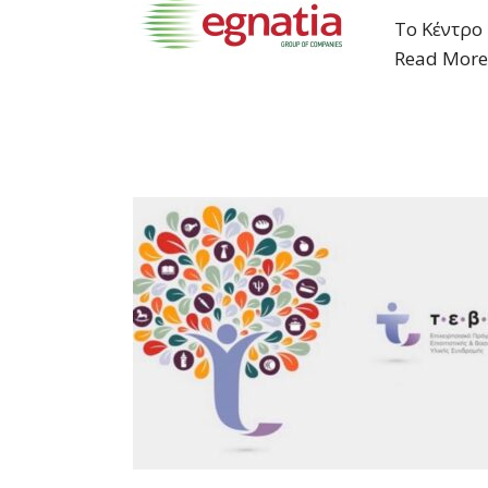
Το Κέντρο
Read Mor