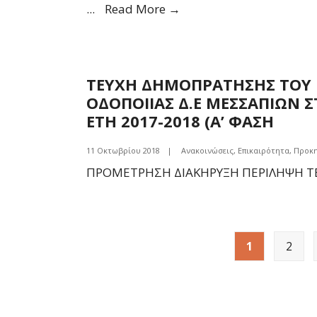
ΔΙΑΚΟΠΗ
...
Read More →
12
ΥΔΡΟΔΟΤΗΣΗΣ
ΠΜ
ΣΤΗΝ
ΛΟΓΩ
ΤΚ
ΒΛΑΒΗΣ
ΤΕΥΧΗ ΔΗΜΟΠΡΑΤΗΣΗΣ ΤΟΥ 
ΤΡΙΑΔΑΣ
ΟΔΟΠΟΙΙΑΣ Δ.Ε ΜΕΣΣΑΠΙΩΝ 
16-
ΕΤΗ 2017-2018 (Α’ ΦΑΣΗ
10-
2018
11 Οκτωβρίου 2018
|
Ανακοινώσεις
,
Επικαιρότητα
,
Προκη
ΜΕΧΡΙ
ΠΡΟΜΕΤΡΗΣΗ ΔΙΑΚΗΡΥΞΗ ΠΕΡΙΛΗΨΗ ΤΕ
1
ΜΜ
ΛΌΓΩ
Σελιδοποίηση
ΒΛΑΒΗΣ
1
2
άρθρων
ΗΛΕΚΤΡΟΔΌΤΗΣΗΣ