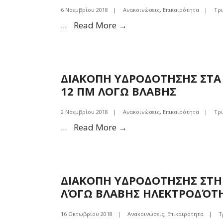
ΣΥΝΤΗΡΗΣΗΣ
6 Νοεμβρίου 2018
|
Ανακοινώσεις
,
Επικαιρότητα
|
Τρ
ΔΙΑΚΟΠΗ
...
Read More →
ΥΔΡΟΔΟΤΗΣΗΣ
ΣΤΑ
Β
ΔΙΑΚΟΠΗ ΥΔΡΟΔΟΤΗΣΗΣ ΣΤΑ Ν
ΨΑΧΝΑ
12 ΠΜ ΛΟΓΩ ΒΛΑΒΗΣ
ΠΕΡΙΟΧΗ
ΝΕΚΡΟΤΑΦΕΙΟΥ
2 Νοεμβρίου 2018
|
Ανακοινώσεις
,
Επικαιρότητα
|
Τρ
6/11/2018
ΔΙΑΚΟΠΗ
...
Read More →
ΜΕΧΡΙ
ΥΔΡΟΔΟΤΗΣΗΣ
4ΜΜ
ΣΤΑ
ΛΟΓΩ
ΝΟΤΙΑ
ΒΛΑΒΗΣ
ΔΙΑΚΟΠΗ ΥΔΡΟΔΟΤΗΣΗΣ ΣΤΗΝ
ΨΑΧΝΑ
ΛΌΓΩ ΒΛΑΒΗΣ ΗΛΕΚΤΡΟΔΌΤ
ΣΤΙΣ
2/11/2018
16 Οκτωβρίου 2018
|
Ανακοινώσεις
,
Επικαιρότητα
|
Τ
ΜΕΧΡΙ