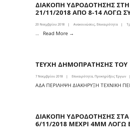
ΔΙΚΤΥΟΥ
ΔΙΑΚΟΠΗ ΥΔΡΟΔΟΤΗΣΗΣ ΣΤΗΝ 
ΠΟΛΙΤΙΚΩΝ
21/11/2018 ΑΠΟ 8-14 ΛΟΓΩ 
ΣΗΜΕΡΑ
22/11
20 Νοεμβρίου 2018
|
Ανακοινώσεις
,
Επικαιρότητα
|
Τ
ΑΠΟ
ΔΙΑΚΟΠΗ
...
Read More →
8-
ΥΔΡΟΔΟΤΗΣΗΣ
14
ΣΤΗΝ
ΛΟΓΩ
ΤΚ
ΣΥΝΤΗΡΗΣΗΣ
ΤΕΥΧΗ ΔΗΜΟΠΡΑΤΗΣΗΣ ΤΟΥ 
ΠΟΛΙΤΙΚΩΝ
ΤΟΥ
ΣΤΙΣ
ΔΙΚΤΥΟΥ
7 Νοεμβρίου 2018
|
Επικαιρότητα
,
Προκηρύξεις Έργων
20
ΑΔΑ ΠΕΡΙΛΗΨΗ ΔΙΑΚΗΡΥΞΗ ΤΕΧΝΙΚΗ Π
ΚΑΙ
21/11/2018
ΑΠΟ
8-
ΔΙΑΚΟΠΗ ΥΔΡΟΔΟΤΗΣΗΣ ΣΤΑ
14
6/11/2018 ΜΕΧΡΙ 4ΜΜ ΛΟΓΩ
ΛΟΓΩ