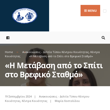
Search
Skip
for:
to
MENU
content
Home
Ανακοινώσεις - Δελτία Τύπου Κέντρου Κοινότητας
,
Κέντρα
Κοινότητας
«Η Μετάβαση από το Σπίτι στο Βρεφικό Σταθμό»
«Η Μετάβαση από το Σπίτι
στο Βρεφικό Σταθμό»
19 Σεπτεμβρίου 2024
|
Ανακοινώσεις - Δελτία Τύπου Κέντρου
Κοινότητας
,
Κέντρα Κοινότητας
|
Μαρία Χοστολίδου