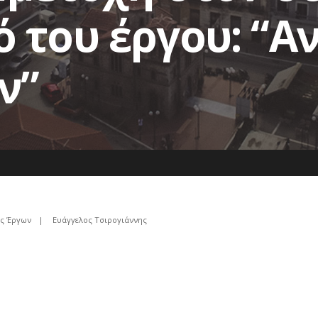
 του έργου: “Α
ν”
ς Έργων
|
Ευάγγελος Τσιρογιάννης