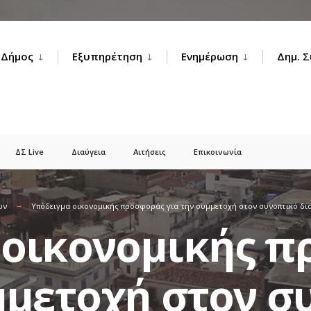
Δήμος
Εξυπηρέτηση
Ενημέρωση
Δημ. 
ΔΣ Live
Διαύγεια
Αιτήσεις
Επικοινωνία
ων
Υπόδειγμα οικονομικής προσφοράς για την συμμετοχή στον συνοπτικό δια
 οικονομικής 
μμετοχή στον σ