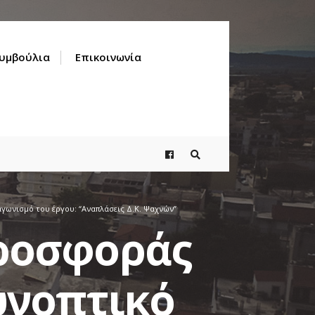
Συμβούλια
Επικοινωνία
γωνισμό του έργου: “Αναπλάσεις Δ.Κ. Ψαχνών”
προσφοράς
υνοπτικό