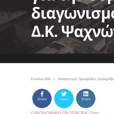
διαγωνισμό
Δ.Κ. Ψαχνώ
8 Ιουλίου 2020
|
Επικαιρότητα
,
Προκηρύξεις
,
Προκηρύξει
Share
Tweet
Share
ΟΙΚΟΝΟΜΙΚΗ ΠΡΟΣΦΟΡΑ_Sign