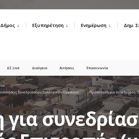
Δήμος
Εξυπηρέτηση
Ενημέρωση
Δημ. 
ΔΣ Live
Διαύγεια
Αιτήσεις
Επικοινωνία
οσκλήσεις Συνεδριάσεων Συλλογικών Οργάνων
Πρόσκληση για συνεδρίαση Ο
 για συνεδρία