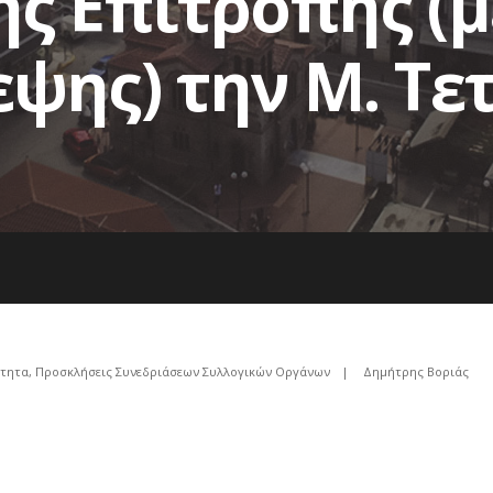
ής Επιτροπής (
ψης) την Μ. Τε
ότητα
,
Προσκλήσεις Συνεδριάσεων Συλλογικών Οργάνων
|
Δημήτρης Βοριάς