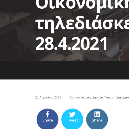
Οικονομικ
τηλεδιάσκε
28.4.2021
23 Απριλίου 2021
|
Ανακοινώσεις
,
Δελτία Τύπου
,
Επικαιρ
Share
Tweet
Share