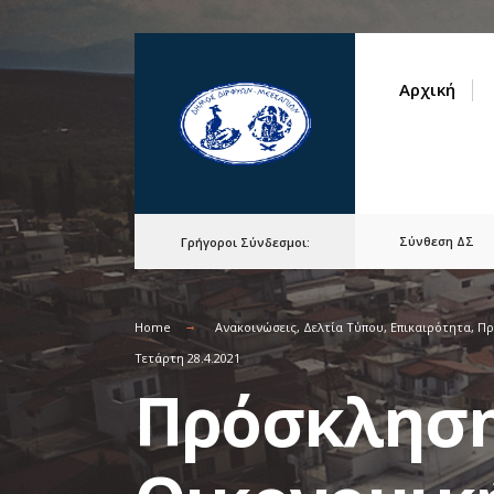
for:
Skip
to
Αρχική
content
Σύνθεση ΔΣ
Γρήγοροι Σύνδεσμοι:
Home
Ανακοινώσεις
,
Δελτία Τύπου
,
Επικαιρότητα
,
Πρ
Τετάρτη 28.4.2021
Πρόσκληση