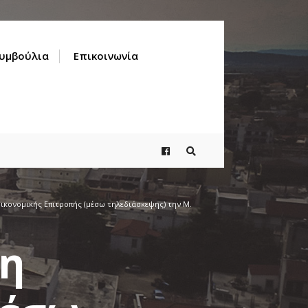
Συμβούλια
Επικοινωνία
ικονομικής Επιτροπής (μέσω τηλεδιάσκεψης) την Μ.
ση