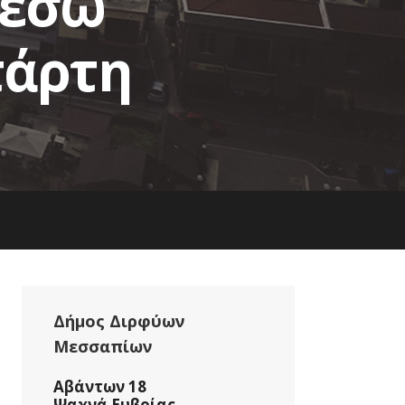
μέσω
τάρτη
Δήμος Διρφύων
Μεσσαπίων
Αβάντων 18
Ψαχνά Ευβοίας