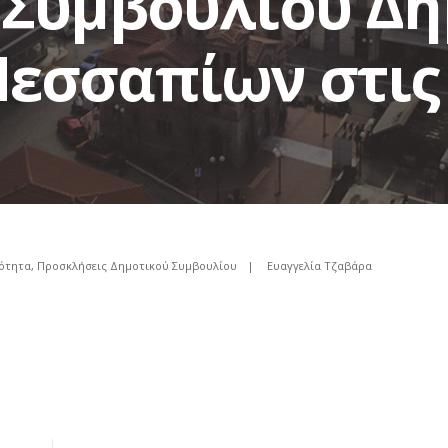
 Συμβουλίου Δ
εσσαπίων στις 
ρότητα
,
Προσκλήσεις Δημοτικού Συμβουλίου
|
Ευαγγελία Τζαβάρα