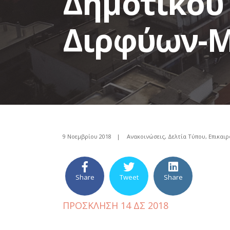
Δημοτικού
Διρφύων-Μ
9 Νοεμβρίου 2018
|
Ανακοινώσεις
,
Δελτία Τύπου
,
Επικαι
Share
Tweet
Share
ΠΡΟΣΚΛΗΣΗ 14 ΔΣ 2018