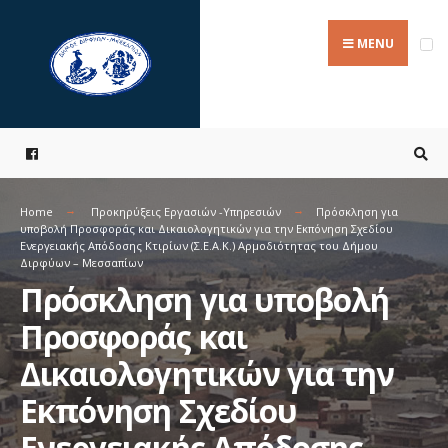
Search
Skip
for:
to
MENU
content
Home
Προκηρύξεις Εργασιών -Υπηρεσιών
Πρόσκληση για
υποβολή Προσφοράς και Δικαιολογητικών για την Εκπόνηση Σχεδίου
Ενεργειακής Απόδοσης Κτιρίων (Σ.Ε.Α.Κ.) Αρμοδιότητας του Δήμου
Διρφύων – Μεσσαπίων
Πρόσκληση για υποβολή
Προσφοράς και
Δικαιολογητικών για την
Εκπόνηση Σχεδίου
Ενεργειακής Απόδοσης