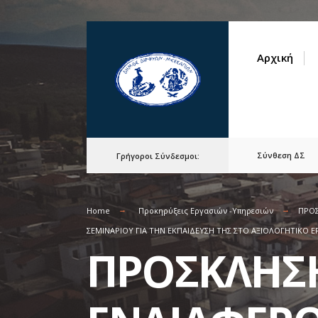
for:
Skip
to
Αρχική
content
Σύνθεση ΔΣ
Γρήγοροι Σύνδεσμοι:
Home
Προκηρύξεις Εργασιών -Υπηρεσιών
ΠΡΟΣ
ΣΕΜΙΝΑΡΙΟΥ ΓΙΑ ΤΗΝ ΕΚΠΑΙΔΕΥΣΗ ΤΗΣ ΣΤΟ ΑΞΙΟΛΟΓΗΤΙΚΟ ΕΡ
ΠΡΟΣΚΛΗΣ