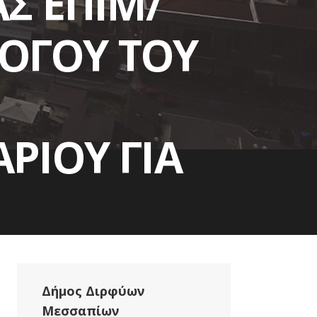
Σ ΕΠΙΜ/
ΛΟΓΟΥ ΤΟΥ
ΡΙΟΥ ΓΙΑ
AIS IV
Δήμος Διρφύων
Μεσσαπίων