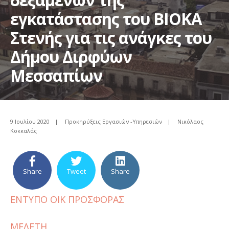
εγκατάστασης του ΒΙΟΚΑ
Στενής για τις ανάγκες του
Δήμου Διρφύων
Μεσσαπίων
9 Ιουλίου 2020
|
Προκηρύξεις Εργασιών -Υπηρεσιών
|
Νικόλαος
Κοκκαλάς
Share
Tweet
Share
ΕΝΤΥΠΟ ΟΙΚ ΠΡΟΣΦΟΡΑΣ
ΜΕΛΕΤΗ