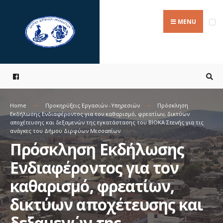
Search
Skip
for:
to
MENU
content
Home
Προκηρύξεις Εργασιών -Υπηρεσιών
Πρόσκληση
Εκδήλωσης Ενδιαφέροντος για τον καθαρισμό, φρεατίων, δικτύων
αποχέτευσης και δεξαμενών της εγκατάστασης του ΒΙΟΚΑ Στενής για τις
ανάγκες του Δήμου Διρφύων Μεσσαπίων
Πρόσκληση Εκδήλωσης
Ενδιαφέροντος για τον
καθαρισμό, φρεατίων,
δικτύων αποχέτευσης και
δεξαμενών της