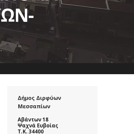
ΥΩΝ-
Δήμος Διρφύων
Μεσσαπίων
Αβάντων 18
Ψαχνά Ευβοίας
Τ.Κ. 34400