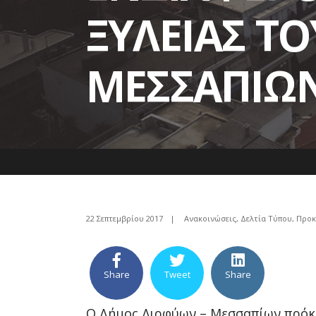
ΞΥΛΕΙΑΣ Τ
ΜΕΣΣΑΠΙΩ
22 Σεπτεμβρίου 2017
|
Ανακοινώσεις
,
Δελτία Τύπου
,
Προκ
Share
Tweet
Share
Ο Δήμος Διρφύων – Μεσσαπίων πρόκει