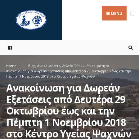
Search
Skip
for:
to
MENU
content
Home
Blog
,
Ανακοινώσεις
,
Δελτία Τύπου
,
Επικαιρότητα
Ανακοίνωση για Δωρεάν Εξετάσεις από Δευτέρα 29 Οκτωβρίου έως και την
Πέμπτη 1 Νοεμβρίου 2018 στο Κέντρο Υγείας Ψαχνών
Ανακοίνωση για Δωρεάν
Εξετάσεις από Δευτέρα 29
Οκτωβρίου έως και την
Πέμπτη 1 Νοεμβρίου 2018
στο Κέντρο Υγείας Ψαχνών