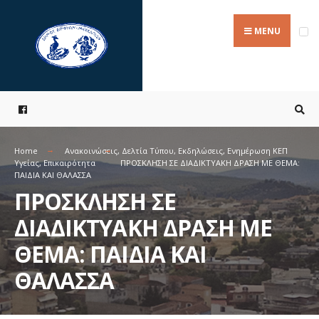
Search
Skip
for:
to
MENU
content
Home
Ανακοινώσεις
,
Δελτία Τύπου
,
Εκδηλώσεις
,
Ενημέρωση ΚΕΠ
Υγείας
,
Επικαιρότητα
ΠΡΟΣΚΛΗΣΗ ΣΕ ΔΙΑΔΙΚΤΥΑΚΗ ΔΡΑΣΗ ΜΕ ΘΕΜΑ:
ΠΑΙΔΙΑ ΚΑΙ ΘΑΛΑΣΣΑ
ΠΡΟΣΚΛΗΣΗ ΣΕ
ΔΙΑΔΙΚΤΥΑΚΗ ΔΡΑΣΗ ΜΕ
ΘΕΜΑ: ΠΑΙΔΙΑ ΚΑΙ
ΘΑΛΑΣΣΑ