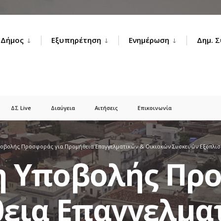
Δήμος
Εξυπηρέτηση
Ενημέρωση
Δημ. 
ΔΣ Live
Διαύγεια
Αιτήσεις
Επικοινωνία
οβολής Προσφοράς για Προμήθεια Επαγγελματικών & Οικιακών Συσκευών Εξοπλισμ
 Υποβολής Πρ
θεια Επαγγελμα