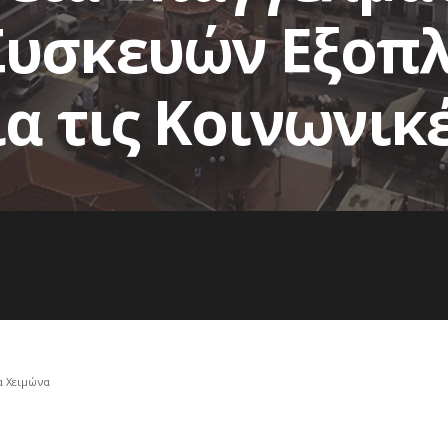
Συσκευών Εξοπ
ια τις Κοινωνικ
α Χειμώνα