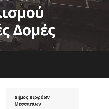
λισμού
ές Δομές
Δήμος Διρφύων
Μεσσαπίων