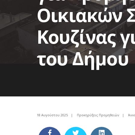
Οικιακών 
Κουζίνας γ
του Δήμου
18 Αυγούστου 2025
|
Προκηρύξεις Προμηθειών
|
Άνν