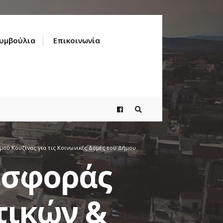
Συμβούλια
Επικοινωνία
ού Κουζίνας για τις Κοινωνικές Δομές του Δήμου
οσφοράς
τικών &