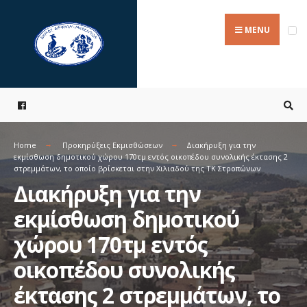
Search
Skip
for:
to
MENU
content
Home
Προκηρύξεις Εκμισθώσεων
Διακήρυξη για την
εκμίσθωση δημοτικού χώρου 170τμ εντός οικοπέδου συνολικής έκτασης 2
στρεμμάτων, το οποίο βρίσκεται στην Χιλιαδού της ΤΚ Στροπώνων
Διακήρυξη για την
εκμίσθωση δημοτικού
χώρου 170τμ εντός
οικοπέδου συνολικής
έκτασης 2 στρεμμάτων, το