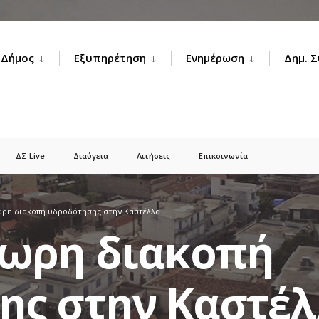
Δήμος
Εξυπηρέτηση
Ενημέρωση
Δημ. 
ΔΣ Live
Διαύγεια
Αιτήσεις
Επικοινωνία
ωρη διακοπή υδροδότησης στην Καστέλλα
ίωρη διακοπή
ης στην Καστέ