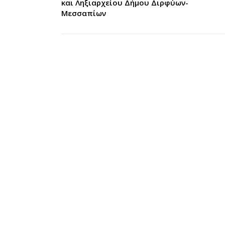
και Ληξιαρχείου Δήμου Διρφύων-
Μεσσαπίων