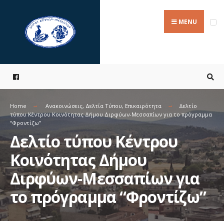
Search
Skip
for:
to
MENU
content
Home
Ανακοινώσεις
,
Δελτία Τύπου
,
Επικαιρότητα
Δελτίο
τύπου Κέντρου Κοινότητας Δήμου Διρφύων-Μεσσαπίων για το πρόγραμμα
“Φροντίζω”
Δελτίο τύπου Κέντρου
Κοινότητας Δήμου
Διρφύων-Μεσσαπίων για
το πρόγραμμα “Φροντίζω”