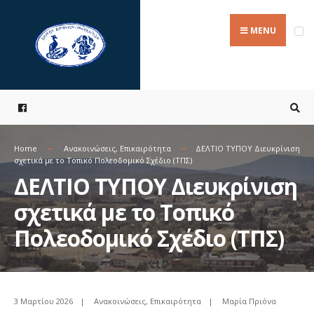
Search
Skip
for:
to
MENU
content
Home
Ανακοινώσεις
,
Επικαιρότητα
ΔΕΛΤΙΟ ΤΥΠΟΥ Διευκρίνιση
σχετικά με το Τοπικό Πολεοδομικό Σχέδιο (ΤΠΣ)
ΔΕΛΤΙΟ ΤΥΠΟΥ Διευκρίνιση
σχετικά με το Τοπικό
Πολεοδομικό Σχέδιο (ΤΠΣ)
3 Μαρτίου 2026
|
Ανακοινώσεις
,
Επικαιρότητα
|
Μαρία Πριόνα