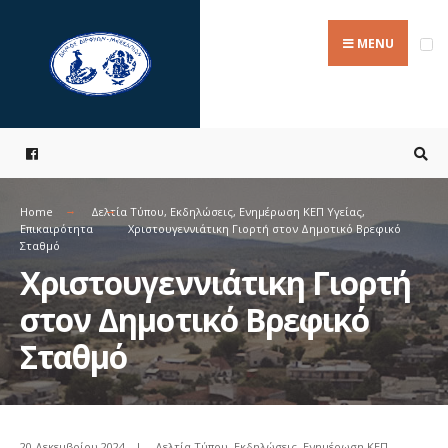
Search
Skip
for:
to
MENU
content
Home
Δελτία Τύπου
,
Εκδηλώσεις
,
Ενημέρωση ΚΕΠ Υγείας
,
Επικαιρότητα
Χριστουγεννιάτικη Γιορτή στον Δημοτικό Βρεφικό
Σταθμό
Χριστουγεννιάτικη Γιορτή
στον Δημοτικό Βρεφικό
Σταθμό
20 Δεκεμβρίου 2024
|
Δελτία Τύπου
,
Εκδηλώσεις
,
Ενημέρωση ΚΕΠ