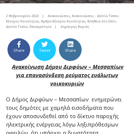
2 Φεβρουαρίου 2022
|
Ανακοινώσεις
,
Ανακοινώσεις - Δελτία Τύπου
Κέντρου Κοινότητας
,
Άρθρα Kέντρου Kοινότητας
,
Βοήθεια στο Σπίτι
,
Δελτία Τύπου
,
Επικαιρότητα
|
Δημήτρης Βοριάς
Share
Tweet
Share
Ανακοίνωση Δήμου Διρφύων – Μεσσαπίων
για επανασύνδεση ρεύματος ευάλωτων
νοικοκυριών
Ο Δήμος Διρφύων – Μεσσαπίων ενημερώνει
τους δημότες με χαμηλά εισοδήματα που
έχουν αποσυνδεθεί από το δίκτυο παροχής
ηλεκτρικής ενέργειας λόγω ληξιπρόθεσμων
οφειλών, ότι υπάρχει η δυνατότητα