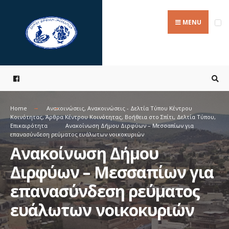
Search
Skip
for:
to
MENU
content
Home
Ανακοινώσεις
,
Ανακοινώσεις - Δελτία Τύπου Κέντρου
Κοινότητας
,
Άρθρα Kέντρου Kοινότητας
,
Βοήθεια στο Σπίτι
,
Δελτία Τύπου
,
Επικαιρότητα
Ανακοίνωση Δήμου Διρφύων – Μεσσαπίων για
επανασύνδεση ρεύματος ευάλωτων νοικοκυριών
Ανακοίνωση Δήμου
Διρφύων – Μεσσαπίων για
επανασύνδεση ρεύματος
ευάλωτων νοικοκυριών