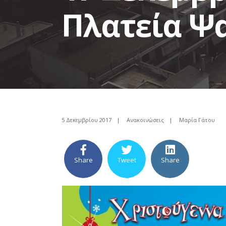
Πλατεία Ψ
5 Δεκεμβρίου 2017
|
Ανακοινώσεις
|
Μαρία Γάτου
Share
Tweet
Share