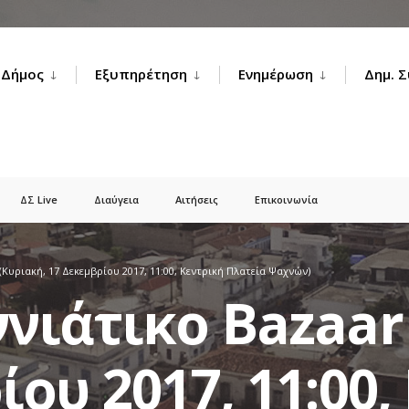
Δήμος
Εξυπηρέτηση
Ενημέρωση
Δημ. 
ΔΣ Live
Διαύγεια
Αιτήσεις
Επικοινωνία
(Κυριακή, 17 Δεκεμβρίου 2017, 11:00, Κεντρική Πλατεία Ψαχνών)
νιάτικο Bazaar
ου 2017, 11:00,