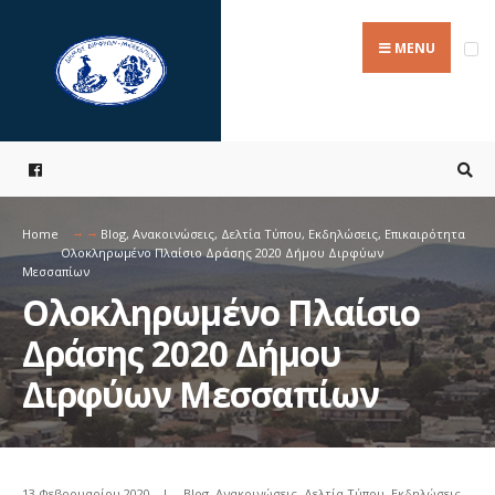
Search
Skip
for:
to
MENU
content
Home
Blog
,
Ανακοινώσεις
,
Δελτία Τύπου
,
Εκδηλώσεις
,
Επικαιρότητα
Ολοκληρωμένο Πλαίσιο Δράσης 2020 Δήμου Διρφύων
Μεσσαπίων
Ολοκληρωμένο Πλαίσιο
Δράσης 2020 Δήμου
Διρφύων Μεσσαπίων
13 Φεβρουαρίου 2020
|
Blog
,
Ανακοινώσεις
,
Δελτία Τύπου
,
Εκδηλώσεις
,