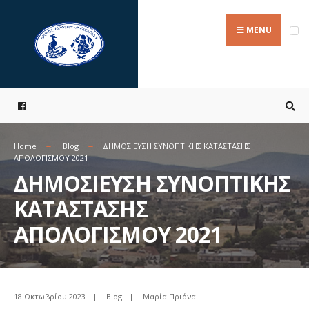
Search
Skip
for:
to
MENU
content
Home
Blog
ΔΗΜΟΣΙΕΥΣΗ ΣΥΝΟΠΤΙΚΗΣ ΚΑΤΑΣΤΑΣΗΣ
ΑΠΟΛΟΓΙΣΜΟΥ 2021
ΔΗΜΟΣΙΕΥΣΗ ΣΥΝΟΠΤΙΚΗΣ
ΚΑΤΑΣΤΑΣΗΣ
ΑΠΟΛΟΓΙΣΜΟΥ 2021
18 Οκτωβρίου 2023
|
Blog
|
Μαρία Πριόνα