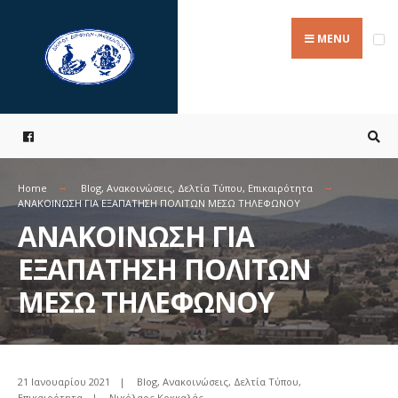
Search
Skip
for:
to
MENU
content
Home
Blog
,
Ανακοινώσεις
,
Δελτία Τύπου
,
Επικαιρότητα
ΑΝΑΚΟΙΝΩΣΗ ΓΙΑ ΕΞΑΠΑΤΗΣΗ ΠΟΛΙΤΩΝ ΜΕΣΩ ΤΗΛΕΦΩΝΟΥ
ΑΝΑΚΟΙΝΩΣΗ ΓΙΑ
ΕΞΑΠΑΤΗΣΗ ΠΟΛΙΤΩΝ
ΜΕΣΩ ΤΗΛΕΦΩΝΟΥ
21 Ιανουαρίου 2021
|
Blog
,
Ανακοινώσεις
,
Δελτία Τύπου
,
Επικαιρότητα
|
Νικόλαος Κοκκαλάς